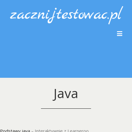
Java
Podstawy java
– Interaktywnie z Learneroo