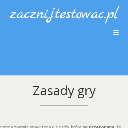
Zasady gry
Strona została stworzona dla osób, które
są
przekonane
, że