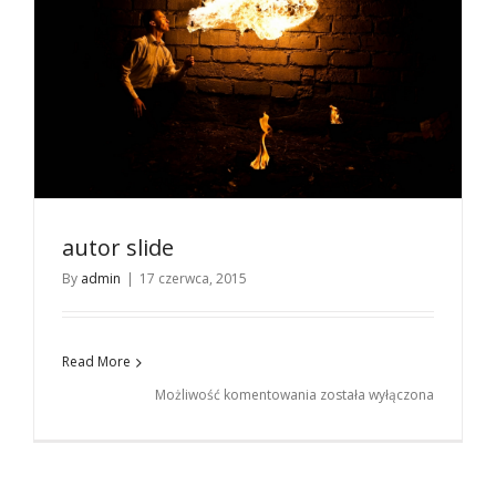
autor slide
By
admin
|
17 czerwca, 2015
Read More
autor
Możliwość komentowania
została wyłączona
slide