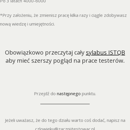
Po 3 latach 4000-6000
*Przy założeniu, że zmienisz pracę kilka razy i ciągle zdobywasz
nową wiedzę i umiejętności.
Obowiązkowo przeczytaj cały
sylabus ISTQB
aby mieć szerszy pogląd na prace testerów.
Przejdź do
następnego
punktu.
Jeżeli uważasz, że do tego działu warto coś dodać, napisz na
czlowieku@zacznijtestowac.pl