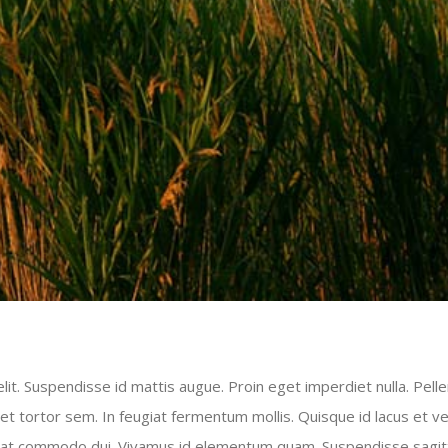
it. Suspendisse id mattis augue. Proin eget imperdiet nulla. Pelle
 tortor sem. In feugiat fermentum mollis. Quisque id lacus et vel
lla at commodo dui. Vivamus id elementum quam. Suspendisse sagitt