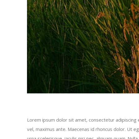
Lorem ipsum dolor sit amet, consectetur adipiscing el
vel, maximus ante. Maecenas id rhoncus dolor. Ut eget
urna scelerisque, iaculis nisi nec, aliquam quam. Nu