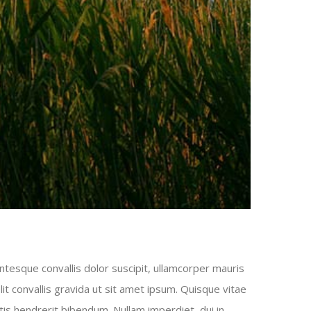
ntesque convallis dolor suscipit, ullamcorper mauris
it convallis gravida ut sit amet ipsum. Quisque vitae
is hendrerit bibendum. Nullam imperdiet, dui in