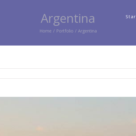
Argentina
Star
Home
/
Portfolio
/
Argentina