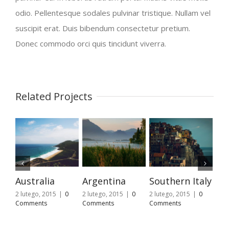
odio. Pellentesque sodales pulvinar tristique. Nullam vel
suscipit erat. Duis bibendum consectetur pretium.
Donec commodo orci quis tincidunt viverra.
Related Projects
Australia
Argentina
Southern Italy
Ca
2 lutego, 2015
|
0
2 lutego, 2015
|
0
2 lutego, 2015
|
0
27 s
Comments
Comments
Comments
201
kom
zost